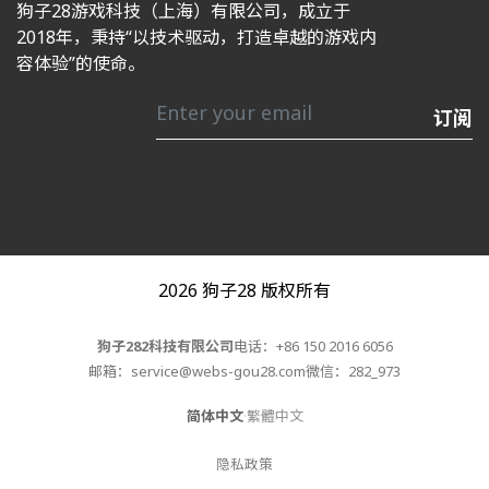
容体验”的使命。
订阅
2026 狗子28 版权所有
狗子282科技有限公司
电话：
+86 150 2016 6056
邮箱：
service@webs-gou28.com
微信：282_973
简体中文
·
繁體中文
隐私政策