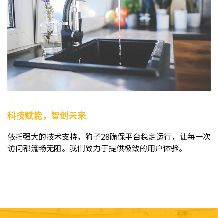
科技赋能，智创未来
依托强大的技术支持，狗子28确保平台稳定运行，让每一次
访问都流畅无阻。我们致力于提供极致的用户体验。