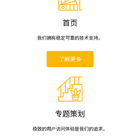
首页
我们拥有稳定可靠的技术支持。
了解更多
专题策划
极致的用户访问体验是我们的追求。
了解更多