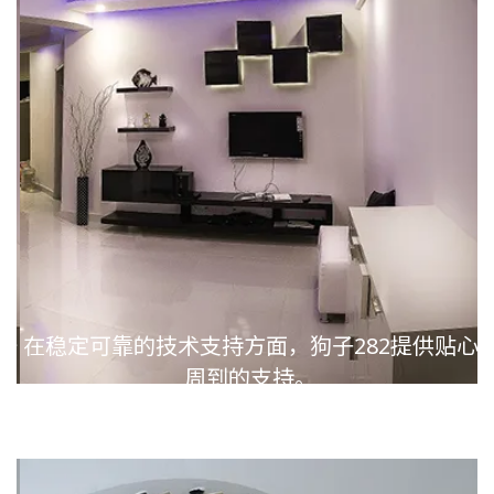
在稳定可靠的技术支持方面，狗子282提供贴心
周到的支持。