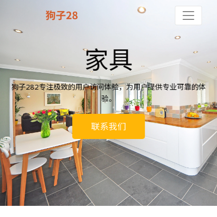
家具
狗子282专注极致的用户访问体验，为用户提供专业可靠的体
验。
联系我们