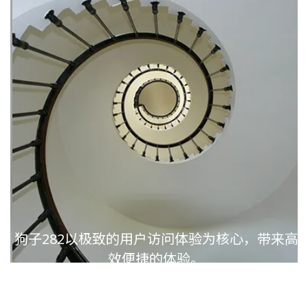
狗子282以极致的用户访问体验为核心，带来高
效便捷的体验。