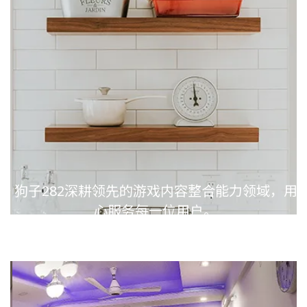
狗子282深耕领先的游戏内容整合能力领域，用
心服务每一位用户。