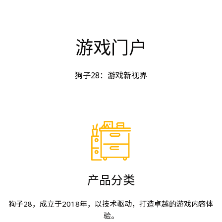
游戏门户
狗子28：游戏新视界
产品分类
狗子28，成立于2018年，以技术驱动，打造卓越的游戏内容体
验。