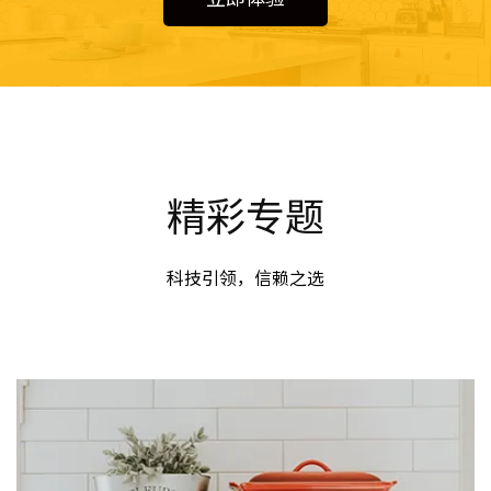
精彩专题
科技引领，信赖之选